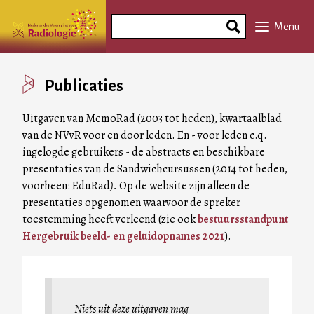
Overslaan
Search
en
Menu
Phrase
naar
de
inhoud
Publicaties
gaan
Uitgaven van MemoRad (2003 tot heden), kwartaalblad
van de NVvR voor en door leden. En - voor leden c.q.
ingelogde gebruikers - de abstracts en beschikbare
presentaties van de Sandwichcursussen (2014 tot heden,
voorheen: EduRad
).
Op de website zijn alleen de
presentaties opgenomen waarvoor de spreker
toestemming heeft verleend (zie ook
bestuursstandpunt
Hergebruik beeld- en geluidopnames 2021
).
Niets uit deze uitgaven mag