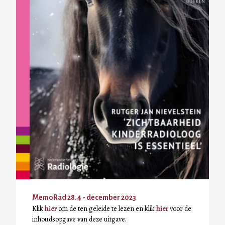
MemoRad 28.4 - december 2023
Klik
hier
om de ten geleide te lezen en klik
hier
voor de
inhoudsopgave van deze uitgave.