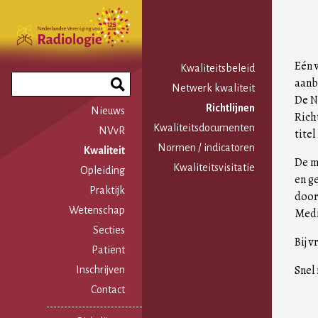
Overslaan
en
naar
de
Eén v
Hoofdnavigatie
Kwaliteitsbeleid
inhoud
Search
aanb
Netwerk kwaliteit
gaan
Phrase
De N
Richtlijnen
Nieuws
Rich
Kwaliteitsdocumenten
NVvR
tite
Normen / indicatoren
Kwaliteit
De m
Kwaliteitsvisitatie
Opleiding
en g
Praktijk
door
Wetenschap
Medi
Secties
Bij 
Patiënt
Snel
Inschrijven
Contact