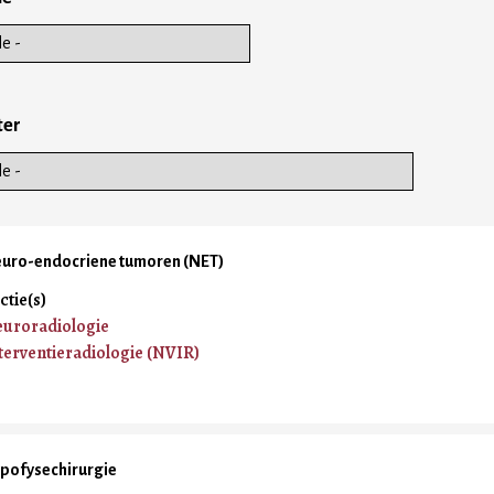
ter
uro-endocriene tumoren (NET)
ctie(s)
uroradiologie
terventieradiologie (NVIR)
pofysechirurgie