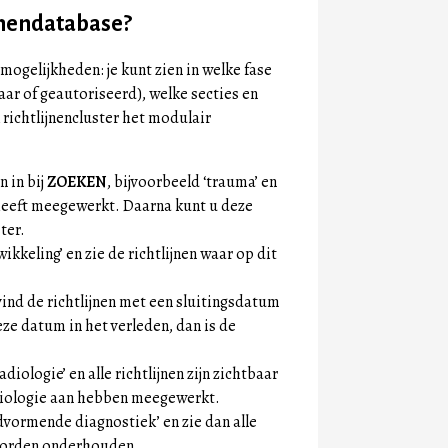
jnendatabase?
mogelijkheden: je kunt zien in welke fase
aar of geautoriseerd), welke secties en
richtlijnencluster het modulair
n in bij
ZOEKEN
, bijvoorbeeld ‘trauma’ en
 heeft meegewerkt. Daarna kunt u deze
ter.
ikkeling’ en zie de richtlijnen waar op dit
vind de richtlijnen met een sluitingsdatum
ze datum in het verleden, dan is de
diologie’ en alle richtlijnen zijn zichtbaar
diologie aan hebben meegewerkt.
dvormende diagnostiek’ en zie dan alle
r worden onderhouden.