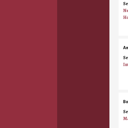
Se
Ne
Ho
An
Se
In
Bo
Se
Ma