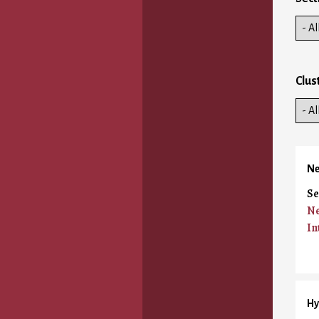
Clus
Ne
Se
Ne
In
Hy