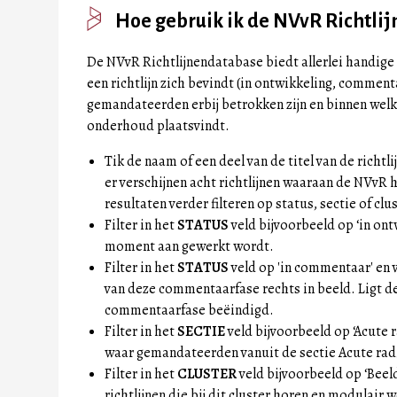
Hoe gebruik ik de NVvR Richtli
De NVvR Richtlijnendatabase biedt allerlei handige 
een richtlijn zich bevindt (in ontwikkeling, comment
gemandateerden erbij betrokken zijn en binnen welk 
onderhoud plaatsvindt.
Tik de naam of een deel van de titel van de richtlij
er verschijnen acht richtlijnen waaraan de NVvR
resultaten verder filteren op status, sectie of clus
Filter in het
STATUS
veld bijvoorbeeld op ‘in ontw
moment aan gewerkt wordt.
Filter in het
STATUS
veld op 'in commentaar' en 
van deze commentaarfase rechts in beeld. Ligt de
commentaarfase beëindigd.
Filter in het
SECTIE
veld bijvoorbeeld op ‘Acute ra
waar gemandateerden vanuit de sectie Acute ra
Filter in het
CLUSTER
veld bijvoorbeeld op ‘Beel
richtlijnen die bij dit cluster horen en modulai