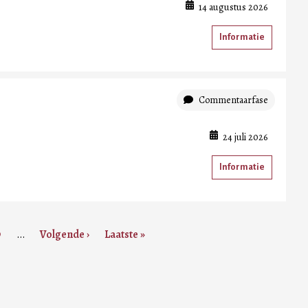
14 augustus 2026
Informatie
Commentaarfase
24 juli 2026
Informatie
:
9
…
Volgende
Volgende ›
Laatste
Laatste »
n
Admin
pagina
pagina
ent
content