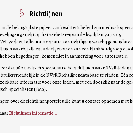
Richtlijnen
an de belangrijkste pijlers van kwaliteitsbeleid zijn medisch specia
evelingen gericht op het verbeteren van de kwaliteit van zorg.
VvR verleent alleen autorisatie aan richtlijnen waarbij gemandat
tlijnen waarbij alleen is deelgenomen aan een klankbordgroep en/
l hebben bijgedragen, komen
niet
in aanmerking voor autorisatie.
eer dan
180
medisch specialistische richtlijnen waar NVvR-leden nu b
ebruiksvriendelijk in de NVvR Richtlijnendatabase te vinden. Eén c
zoekbare informatie voor onze leden, mét een doorklik naar de geld
sch Specialisten (FMS).
vragen over de richtlijnenportefeuille kunt u contact opnemen met 
 naar
Richtlijnen informatie...