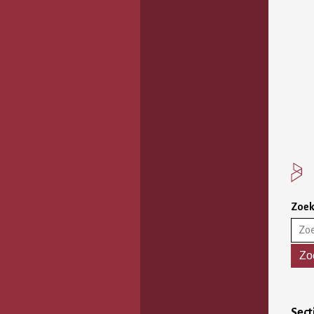
Zoe
Sect