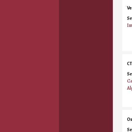
Ve
Se
In
CT
Se
Ca
Al
Os
Se