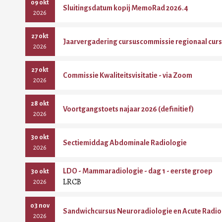
09 okt
Sluitingsdatum kopij MemoRad 2026.4
2026
27 okt
Jaarvergadering cursuscommissie regionaal curs
2026
27 okt
Commissie Kwaliteitsvisitatie - via Zoom
2026
28 okt
Voortgangstoets najaar 2026 (definitief)
2026
30 okt
Sectiemiddag Abdominale Radiologie
2026
LDO - Mammaradiologie - dag 1 - eerste groep
30 okt
LRCB
2026
03 nov
Sandwichcursus Neuroradiologie en Acute Radio
2026