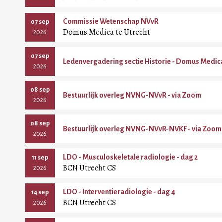
Commissie Wetenschap NVvR
07 sep
Domus Medica te Utrecht
2026
07 sep
Ledenvergadering sectie Historie - Domus Medic
2026
08 sep
Bestuurlijk overleg NVNG-NVvR - via Zoom
2026
08 sep
Bestuurlijk overleg NVNG-NVvR-NVKF - via Zoom
2026
LDO - Musculoskeletale radiologie - dag 2
11 sep
BCN Utrecht CS
2026
LDO - Interventieradiologie - dag 4
14 sep
BCN Utrecht CS
2026