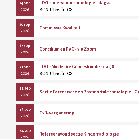
LDO - Interventieradiologie - dag 4
14 sep
BCN Utrecht CS
2026
15 sep
Commissie Kwaliteit
2026
17 sep
Concilium en PVC - via Zoom
2026
LDO - Nucleaire Geneeskunde - dag 8
21 sep
BCN Utrecht CS
2026
22 sep
Sectie Forensische en Postmortale radiologie - O
2026
23 sep
CvB-vergadering
2026
24 sep
Refereeravond sectie Kinderradiologie
2026