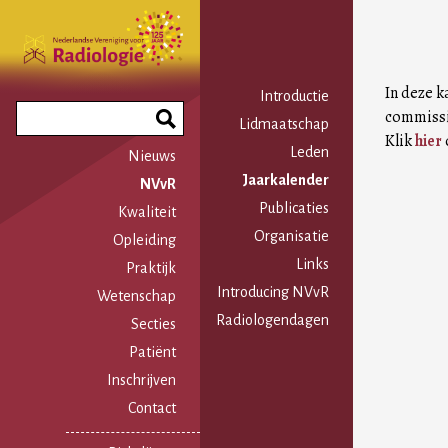
Overslaan
en
naar
de
In deze k
Hoofdnavigatie
Introductie
inhoud
Search
commiss
Lidmaatschap
gaan
Phrase
Klik
hier
Leden
Nieuws
Jaarkalender
NVvR
Publicaties
Kwaliteit
Organisatie
Opleiding
Links
Praktijk
Introducing NVvR
Wetenschap
Radiologendagen
Secties
Patiënt
Inschrijven
Contact