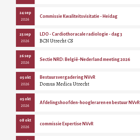
24 sep
Commissie Kwaliteitsvisitatie - Heidag
2026
LDO - Cardiothoracale radiologie - dag 3
25 sep
BCN Utrecht CS
2026
26 sep
Sectie NRD: België-Nederland meeting 2026
2026
Bestuursvergadering NVvR
05 okt
Domus Medica Utrecht
2026
05 okt
Afdelingshoofden-hoogleraren en bestuur NVvR 
2026
08 okt
commissie Expertise NVvR
2026