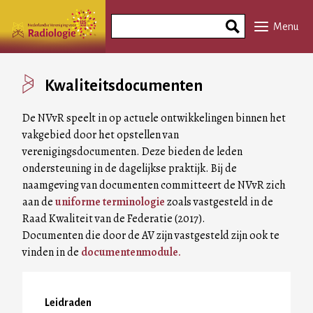
Overslaan
Search
en
Menu
Phrase
naar
de
inhoud
Kwaliteitsdocumenten
gaan
De NVvR speelt in op actuele ontwikkelingen binnen het
vakgebied door het opstellen van
verenigingsdocumenten. Deze bieden de leden
ondersteuning in de dagelijkse praktijk. Bij de
naamgeving van documenten committeert de NVvR zich
aan de
uniforme terminologie
zoals vastgesteld in de
Raad Kwaliteit van de Federatie (2017).
Documenten die door de AV zijn vastgesteld zijn ook te
vinden in de
documentenmodule.
Leidraden