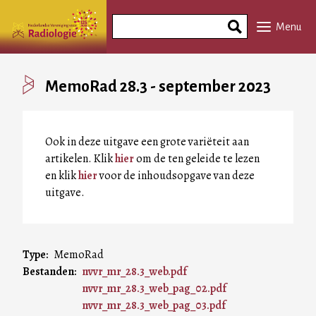
Overslaan
Search
en
Menu
Phrase
naar
de
inhoud
MemoRad 28.3 - september 2023
gaan
Ook in deze uitgave een grote variëteit aan
artikelen. Klik
hier
om de ten geleide te lezen
en klik
hier
voor de inhoudsopgave van deze
uitgave.
Type
MemoRad
Bestanden
nvvr_mr_28.3_web.pdf
nvvr_mr_28.3_web_pag_02.pdf
nvvr_mr_28.3_web_pag_03.pdf