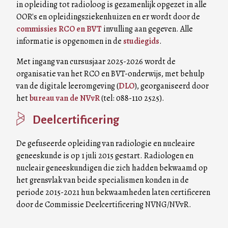
in opleiding tot radioloog is gezamenlijk opgezet in alle
OOR's en opleidingsziekenhuizen en er wordt door de
commissies RCO en BVT
invulling aan gegeven. Alle
informatie is opgenomen in de
studiegids
.
Met ingang van cursusjaar 2025-2026 wordt de
organisatie van het RCO en BVT-onderwijs, met behulp
van de digitale leeromgeving (
DLO
), georganiseerd door
het
bureau van de NVvR
(tel: 088-110 2525).
Deelcertificering
De gefuseerde opleiding van radiologie en nucleaire
geneeskunde is op 1 juli 2015 gestart. Radiologen en
nucleair geneeskundigen die zich hadden bekwaamd op
het grensvlak van beide specialismen konden in de
periode 2015-2021 hun bekwaamheden laten certificeren
door de Commissie Deelcertificering NVNG/NVvR.