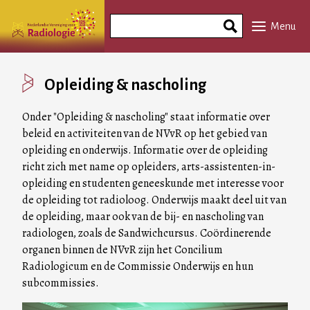
Overslaan
Search
en
Menu
Phrase
naar
de
inhoud
Opleiding & nascholing
gaan
Onder "Opleiding & nascholing" staat informatie over
beleid en activiteiten van de NVvR op het gebied van
opleiding en onderwijs. Informatie over de opleiding
richt zich met name op opleiders, arts-assistenten-in-
opleiding en studenten geneeskunde met interesse voor
de opleiding tot radioloog. Onderwijs maakt deel uit van
de opleiding, maar ook van de bij- en nascholing van
radiologen, zoals de Sandwichcursus. Coördinerende
organen binnen de NVvR zijn het Concilium
Radiologicum en de Commissie Onderwijs en hun
subcommissies.