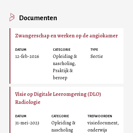
Documenten
Zwangerschap en werken op de angiokamer
DATUM
CATEGORIE
TYPE
12-feb-2026
Opleiding &
Sectie
nascholing,
Praktijk &
beroep
Visie op Digitale Leeromgeving (DLO)
Radiologie
DATUM
CATEGORIE
TREFWOORDEN
31-mei-2023
Opleiding &
visiedocument,
nascholing
onderwijs