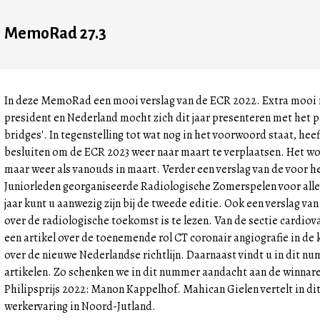
MemoRad 27.3
In deze MemoRad een mooi verslag van de ECR 2022. Extra mooi 
president en Nederland mocht zich dit jaar presenteren met het 
bridges'. In tegenstelling tot wat nog in het voorwoord staat, he
besluiten om de ECR 2023 weer naar maart te verplaatsen. Het w
maar weer als vanouds in maart. Verder een verslag van de voor he
Juniorleden georganiseerde Radiologische Zomerspelen voor alle
jaar kunt u aanwezig zijn bij de tweede editie. Ook een verslag v
over de radiologische toekomst is te lezen. Van de sectie cardiov
een artikel over de toenemende rol CT coronair angiografie in de k
over de nieuwe Nederlandse richtlijn. Daarnaast vindt u in dit nu
artikelen. Zo schenken we in dit nummer aandacht aan de winnare
Philipsprijs 2022: Manon Kappelhof. Mahican Gielen vertelt in d
werkervaring in Noord-Jutland.