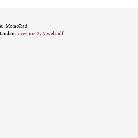
e
MemoRad
tanden
nvvr_mr_27.3_web.pdf