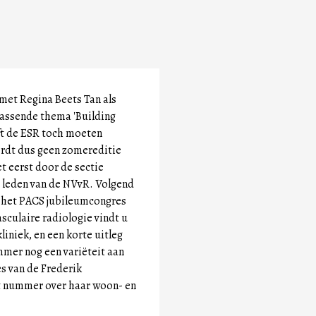
met Regina Beets Tan als
passende thema 'Building
eft de ESR toch moeten
ordt dus geen zomereditie
t eerst door de sectie
 leden van de NVvR. Volgend
an het PACS jubileumcongres
asculaire radiologie vindt u
liniek, en een korte uitleg
mmer nog een variëteit aan
s van de Frederik
it nummer over haar woon- en