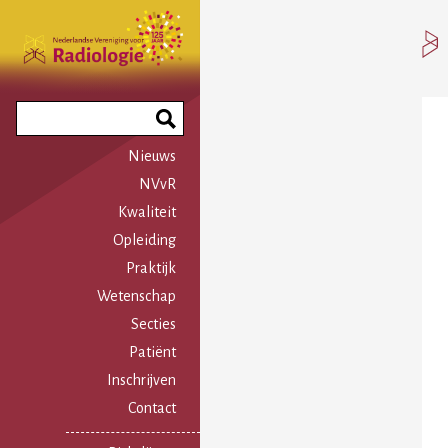
Overslaan
en
naar
de
inhoud
Search
gaan
Phrase
Nieuws
NVvR
Kwaliteit
Opleiding
Praktijk
Wetenschap
Secties
Patiënt
Inschrijven
Contact