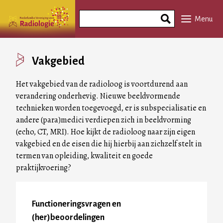
Overslaan
Search
en
Menu
Phrase
naar
de
inhoud
Vakgebied
gaan
Het vakgebied van de radioloog is voortdurend aan
verandering onderhevig. Nieuwe beeldvormende
technieken worden toegevoegd, er is subspecialisatie en
andere (para)medici verdiepen zich in beeldvorming
(echo, CT, MRI). Hoe kijkt de radioloog naar zijn eigen
vakgebied en de eisen die hij hierbij aan zichzelf stelt in
termen van opleiding, kwaliteit en goede
praktijkvoering?
Functioneringsvragen en
(her)beoordelingen