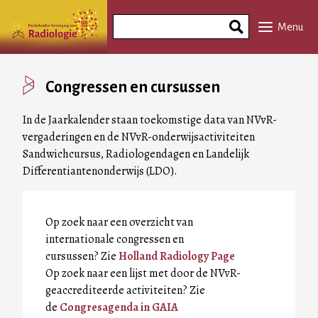
Overslaan
Search
en
Menu
Phrase
naar
de
inhoud
Congressen en cursussen
gaan
In de Jaarkalender staan toekomstige data van NVvR-
vergaderingen en de NVvR-onderwijsactiviteiten
Sandwichcursus, Radiologendagen en Landelijk
Differentiantenonderwijs (LDO).
Op zoek naar een overzicht van
internationale congressen en
cursussen? Zie
Holland Radiology Page
Op zoek naar een lijst met door de NVvR-
geaccrediteerde activiteiten? Zie
de
Congresagenda in GAIA