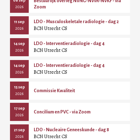
08 sep
Bestuurlijk overleg NVNG-NVvR-NVKF - via
Zoom
2026
LDO - Musculoskeletale radiologie - dag 2
11 sep
BCN Utrecht CS
2026
LDO - Interventieradiologie - dag 4
14 sep
BCN Utrecht CS
2026
LDO - Interventieradiologie - dag 4
14 sep
BCN Utrecht CS
2026
15 sep
Commissie Kwaliteit
2026
17 sep
Concilium en PVC - via Zoom
2026
LDO - Nucleaire Geneeskunde - dag 8
21 sep
BCN Utrecht CS
2026