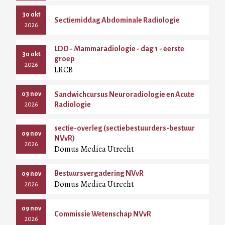
30 okt
Sectiemiddag Abdominale Radiologie
2026
LDO - Mammaradiologie - dag 1 - eerste
30 okt
groep
2026
LRCB
03 nov
Sandwichcursus Neuroradiologie en Acute
Radiologie
2026
sectie-overleg (sectiebestuurders-bestuur
09 nov
NVvR)
2026
Domus Medica Utrecht
Bestuursvergadering NVvR
09 nov
Domus Medica Utrecht
2026
09 nov
Commissie Wetenschap NVvR
2026