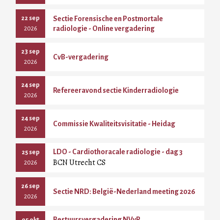
22 sep
Sectie Forensische en Postmortale
radiologie - Online vergadering
2026
23 sep
CvB-vergadering
2026
24 sep
Refereeravond sectie Kinderradiologie
2026
24 sep
Commissie Kwaliteitsvisitatie - Heidag
2026
LDO - Cardiothoracale radiologie - dag 3
25 sep
BCN Utrecht CS
2026
26 sep
Sectie NRD: België-Nederland meeting 2026
2026
Bestuursvergadering NVvR