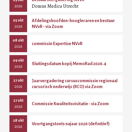
05 okt
Domus Medica Utrecht
2026
05 okt
Afdelingshoofden-hoogleraren en bestuur
NVvR - via Zoom
2026
08 okt
commissie Expertise NVvR
2026
09 okt
Sluitingsdatum kopij MemoRad 2026.4
2026
27 okt
Jaarvergadering cursuscommissie regionaal
cursorisch onderwijs (RCO) via Zoom
2026
27 okt
Commissie Kwaliteitsvisitatie - via Zoom
2026
28 okt
Voortgangstoets najaar 2026 (definitief)
2026