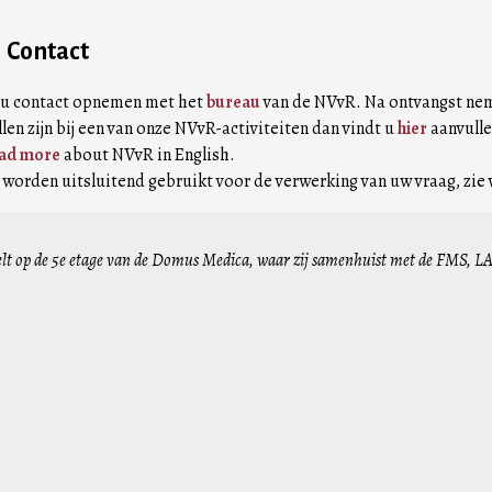
Contact
t u contact opnemen met het
bureau
van de NVvR. Na ontvangst neme
llen zijn bij een van onze NVvR-activiteiten dan vindt u
hier
aanvulle
ad more
about NVvR in English.
worden uitsluitend gebruikt voor de verwerking van uw vraag, zie
lt op de 5e etage van de Domus Medica, waar zij samenhuist met de FMS, LA