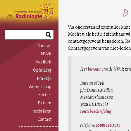
Overslaan
en
naar
de
Via onderstaand formulier kun
inhoud
Search
Mocht u als bedrijf zichtbaar wi
gaan
Phrase
contactgegevens benaderen.
Re
Nieuws
Contactgegevens van niet-leden 
NVvR
Kwaliteit
Het
bureau
van de NVvR zete
Opleiding
Praktijk
Bureau NVvR
Wetenschap
p/a Domus Medica
Secties
Mercatorlaan 1200
Patiënt
3528 BL Utrecht
routebeschrijving
Inschrijven
Contact
telefoon:
(088) 110 2525