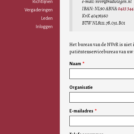
e-mail: nvvr@radiologen.nl
Gebruikersmenu
Richtlijnen
IBAN: NL90 ABNA
0423 344
Vergaderingen
KvK 40476560
Leden
BTW NL8111.78.031.B01
Inloggen
Het bureau van de NVvR is niet 
patiëntenservicebureau van uw 
Naam
Organisatie
E-mailadres