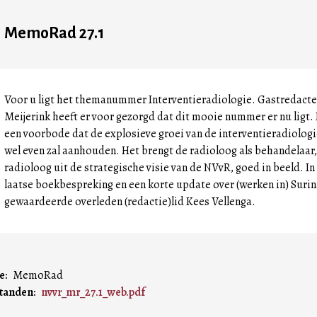
MemoRad 27.1
Voor u ligt het themanummer Interventieradiologie. Gastredacteu
Meijerink heeft er voor gezorgd dat dit mooie nummer er nu ligt
een voorbode dat de explosieve groei van de interventieradiologi
wel even zal aanhouden. Het brengt de radioloog als behandelaar, 
radioloog uit de strategische visie van de NVvR, goed in beeld. I
laatse boekbespreking en een korte update over (werken in) Suri
gewaardeerde overleden (redactie)lid Kees Vellenga.
e
MemoRad
tanden
nvvr_mr_27.1_web.pdf