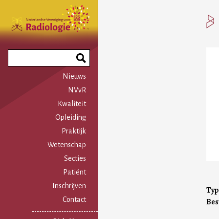
Overslaan
en
naar
de
inhoud
Search
gaan
Phrase
Nieuws
NVvR
Kwaliteit
Opleiding
Praktijk
Wetenschap
Secties
Patiënt
Inschrijven
Typ
Contact
Bes