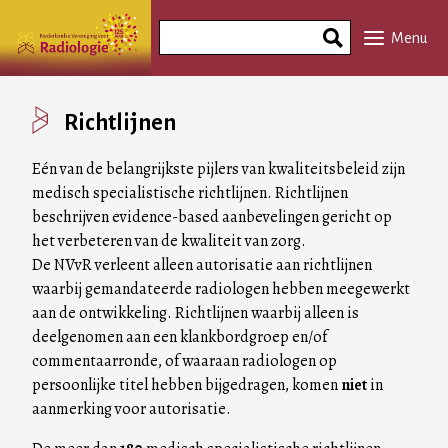
Overslaan
Search
en
Menu
Phrase
naar
de
inhoud
Richtlijnen
gaan
Eén van de belangrijkste pijlers van kwaliteitsbeleid zijn
medisch specialistische richtlijnen. Richtlijnen
beschrijven evidence-based aanbevelingen gericht op
het verbeteren van de kwaliteit van zorg.
De NVvR verleent alleen autorisatie aan richtlijnen
waarbij gemandateerde radiologen hebben meegewerkt
aan de ontwikkeling. Richtlijnen waarbij alleen is
deelgenomen aan een klankbordgroep en/of
commentaarronde, of waaraan radiologen op
persoonlijke titel hebben bijgedragen, komen
niet
in
aanmerking voor autorisatie.