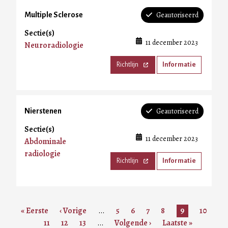
Geautoriseerd
Multiple Sclerose
Sectie(s)
11 december 2023
Neuroradiologie
Richtlijn
Informatie
Geautoriseerd
Nierstenen
Sectie(s)
11 december 2023
Abdominale
radiologie
Richtlijn
Informatie
Paginering
Eerste
« Eerste
Vorige
‹ Vorige
…
P:
5
P:
6
P:
7
P:
8
Huidige
9
P:
10
pagina
P:
11
pagina
P:
12
P:
13
…
Volgende
Volgende ›
Admin
Admin
Admin
Admin
Laatste
Laatste »
pagina
Admin