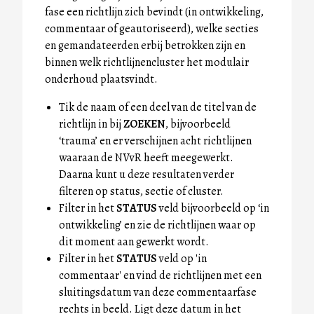
fase een richtlijn zich bevindt (in ontwikkeling,
commentaar of geautoriseerd), welke secties
en gemandateerden erbij betrokken zijn en
binnen welk richtlijnencluster het modulair
onderhoud plaatsvindt.
Tik de naam of een deel van de titel van de
richtlijn in bij
ZOEKEN
, bijvoorbeeld
‘trauma’ en er verschijnen acht richtlijnen
waaraan de NVvR heeft meegewerkt.
Daarna kunt u deze resultaten verder
filteren op status, sectie of cluster.
Filter in het
STATUS
veld bijvoorbeeld op ‘in
ontwikkeling’ en zie de richtlijnen waar op
dit moment aan gewerkt wordt.
Filter in het
STATUS
veld op 'in
commentaar' en vind de richtlijnen met een
sluitingsdatum van deze commentaarfase
rechts in beeld. Ligt deze datum in het