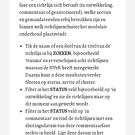
fase een richtlijn zich bevindt (in ontwikkeling,
commentaar of geautoriseerd), welke secties
en gemandateerden erbij betrokken zijn en
binnen welk richtlijnencluster het modulair
onderhoud plaatsvindt.
Tik de naam of een deel van de titel van de
richtlijn in bij
ZOEKEN
, bijvoorbeeld
‘trauma’ en er verschijnen acht richtlijnen
waaraan de NVvR heeft meegewerkt.
Daarna kunt u deze resultaten verder
filteren op status, sectie of cluster.
Filter in het
STATUS
veld bijvoorbeeld op ‘in
ontwikkeling’ en zie de richtlijnen waar op
dit moment aan gewerkt wordt.
Filter in het
STATUS
veld op 'in
commentaar' en vind de richtlijnen met een
sluitingsdatum van deze commentaarfase
rechts in beeld. Ligt deze datum in het