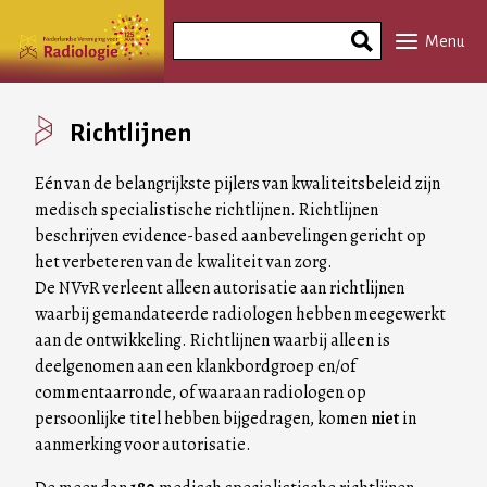
Overslaan
Search
en
Menu
Phrase
naar
de
inhoud
Richtlijnen
gaan
Eén van de belangrijkste pijlers van kwaliteitsbeleid zijn
medisch specialistische richtlijnen. Richtlijnen
beschrijven evidence-based aanbevelingen gericht op
het verbeteren van de kwaliteit van zorg.
De NVvR verleent alleen autorisatie aan richtlijnen
waarbij gemandateerde radiologen hebben meegewerkt
aan de ontwikkeling. Richtlijnen waarbij alleen is
deelgenomen aan een klankbordgroep en/of
commentaarronde, of waaraan radiologen op
persoonlijke titel hebben bijgedragen, komen
niet
in
aanmerking voor autorisatie.