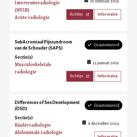
10 februari 2025
Interventieradiologie
(NVIR)
Richtlijn
Informatie
Acute radiologie
SubAcromiaal Pijnsyndroom
Geautoriseerd
van de Schouder (SAPS)
Sectie(s)
13 januari 2025
Musculoskeletale
radiologie
Richtlijn
Informatie
Differences of Sex Development
Geautoriseerd
(DSD)
Sectie(s)
9 december 2024
Kinderradiologie
Abdominale radiologie
Informatie