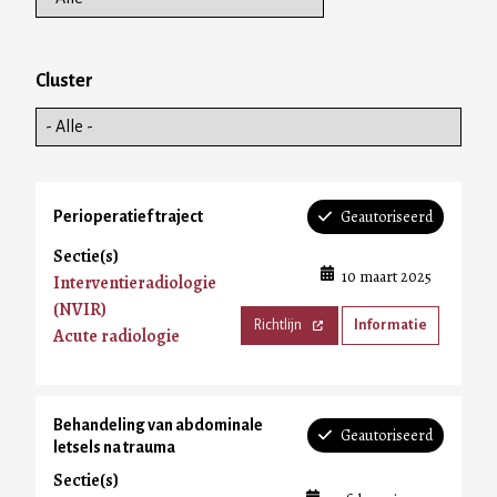
Cluster
Geautoriseerd
Perioperatief traject
Sectie(s)
10 maart 2025
Interventieradiologie
(NVIR)
Richtlijn
Informatie
Acute radiologie
Behandeling van abdominale
Geautoriseerd
letsels na trauma
Sectie(s)