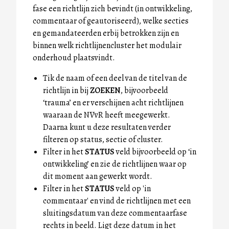
fase een richtlijn zich bevindt (in ontwikkeling,
commentaar of geautoriseerd), welke secties
en gemandateerden erbij betrokken zijn en
binnen welk richtlijnencluster het modulair
onderhoud plaatsvindt.
Tik de naam of een deel van de titel van de
richtlijn in bij
ZOEKEN
, bijvoorbeeld
‘trauma’ en er verschijnen acht richtlijnen
waaraan de NVvR heeft meegewerkt.
Daarna kunt u deze resultaten verder
filteren op status, sectie of cluster.
Filter in het
STATUS
veld bijvoorbeeld op ‘in
ontwikkeling’ en zie de richtlijnen waar op
dit moment aan gewerkt wordt.
Filter in het
STATUS
veld op 'in
commentaar' en vind de richtlijnen met een
sluitingsdatum van deze commentaarfase
rechts in beeld. Ligt deze datum in het