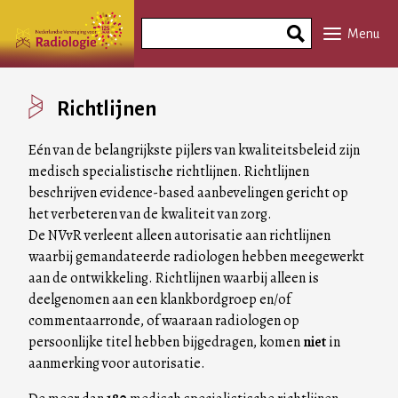
Overslaan
Search
en
Menu
Phrase
naar
de
inhoud
Richtlijnen
gaan
Eén van de belangrijkste pijlers van kwaliteitsbeleid zijn
medisch specialistische richtlijnen. Richtlijnen
beschrijven evidence-based aanbevelingen gericht op
het verbeteren van de kwaliteit van zorg.
De NVvR verleent alleen autorisatie aan richtlijnen
waarbij gemandateerde radiologen hebben meegewerkt
aan de ontwikkeling. Richtlijnen waarbij alleen is
deelgenomen aan een klankbordgroep en/of
commentaarronde, of waaraan radiologen op
persoonlijke titel hebben bijgedragen, komen
niet
in
aanmerking voor autorisatie.