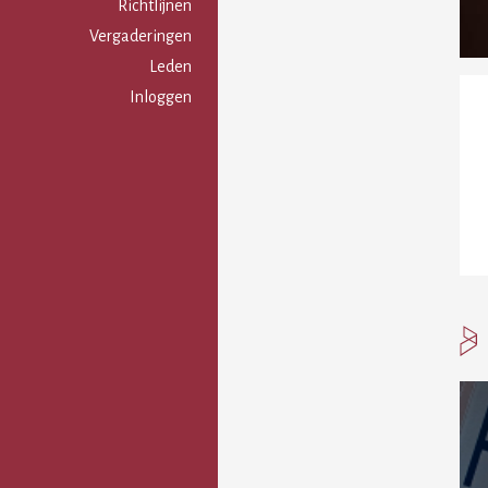
Gebruikersmenu
Richtlijnen
Vergaderingen
Leden
Inloggen