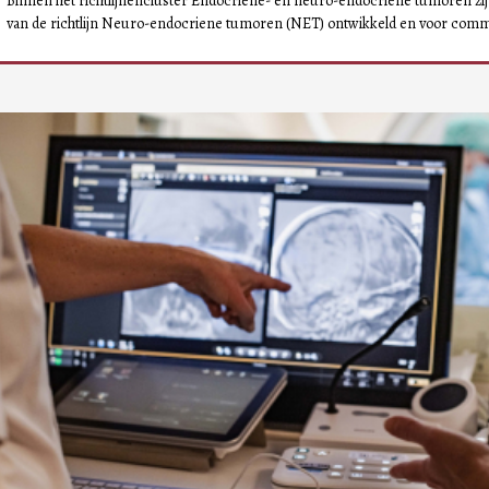
Binnen het richtlijnencluster Endocriene- en neuro-endocriene tumoren zij
van de richtlijn Neuro-endocriene tumoren (NET) ontwikkeld en voor com