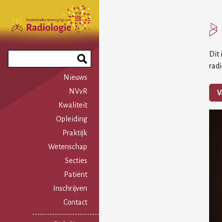
Overslaan
en
naar
de
inhoud
Dit
Search
gaan
rad
Phrase
Nieuws
NVvR
V
Kwaliteit
Opleiding
Praktijk
Wetenschap
Secties
Patiënt
Inschrijven
Contact