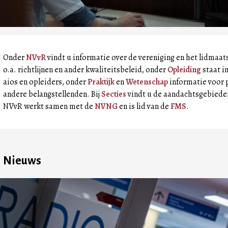
Onder
NVvR
vindt u informatie over de vereniging en het lidmaa
o.a. richtlijnen en ander kwaliteitsbeleid, onder
Opleiding
staat i
aios en opleiders, onder
Praktijk
en
Wetenschap
informatie voor 
andere belangstellenden. Bij
Secties
vindt u de aandachtsgebieden
NVvR werkt samen met de
NVNG
en is lid van de
FMS
.
Nieuws