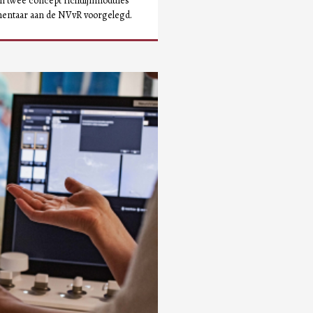
n twee concept richtlijnmodules
mentaar aan de NVvR voorgelegd.