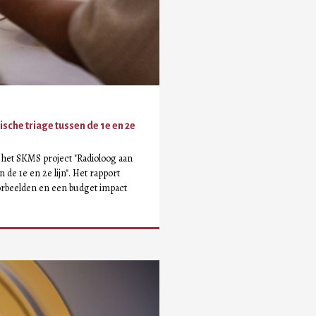
che triage tussen de 1e en 2e
het SKMS project "Radioloog aan
 de 1e en 2e lijn". Het rapport
orbeelden en een budget impact