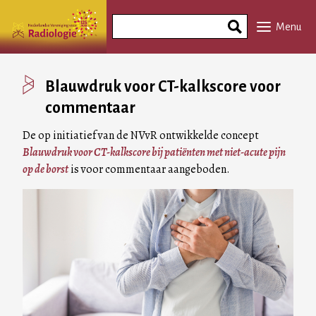
Overslaan
Search
en
Menu
Phrase
naar
de
inhoud
Blauwdruk voor CT-kalkscore voor
gaan
commentaar
De op initiatief van de NVvR ontwikkelde concept
Blauwdruk voor CT-kalkscore bij patiënten met niet-acute pijn
op de borst
is voor commentaar aangeboden.