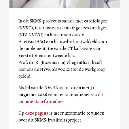
In dit SKMS-project is samen met cardiologen
(NVVC), internisten vasculair geneeskundigen
(NIV-NVIVG) en huisartsen van de
HartVaatHAG een blauwdruk ontwikkeld voor
de implementatie van de CT kalkscore van
eerste tot en met tweede lijn.
Prof. dr. R. (Rozemarijn) Vliegenthart heeft
namens de NVvR als voorzitter de werkgroep
geleid.
Als lid van de NVvR kunt u tot en met
31
augustus 2026
commentaar indienen via
dit
commentaarformulier
.
Op
deze pagina
is meer informatie te vinden
over dit SKMS-kwaliteitsproject.