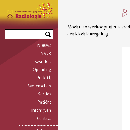
Overslaan
en
naar
de
Mocht u onverhoopt niet tevrede
inhoud
Search
een klachtenregeling.
gaan
Phrase
Nieuws
NVvR
Kwaliteit
Opleiding
Praktijk
Wetenschap
Secties
Patiënt
Inschrijven
Contact