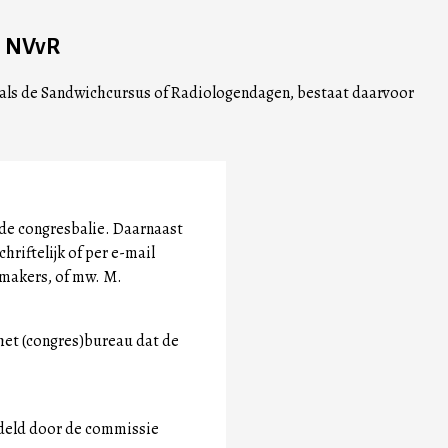
n NVvR
, als de Sandwichcursus of Radiologendagen, bestaat daarvoor
 de congresbalie. Daarnaast
hriftelijk of per e-mail
nmakers, of mw. M.
het (congres)bureau dat de
deld door de commissie