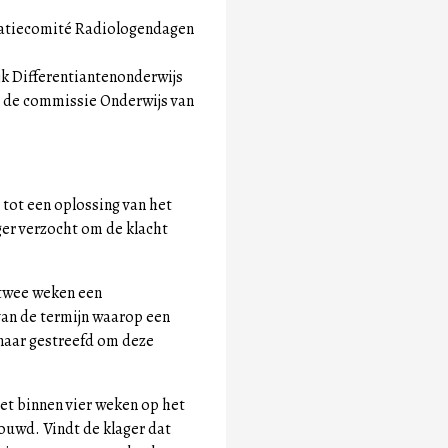
satiecomité Radiologendagen
jk Differentiantenonderwijs
 de commissie Onderwijs van
 tot een oplossing van het
ger verzocht om de klacht
n twee weken een
an de termijn waarop een
 naar gestreefd om deze
niet binnen vier weken op het
houwd. Vindt de klager dat