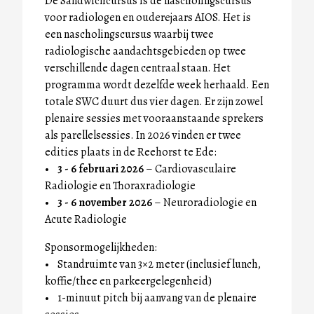
De Sandwichcursus is dé nascholingscursus
voor radiologen en ouderejaars AIOS. Het is
een nascholingscursus waarbij twee
radiologische aandachtsgebieden op twee
verschillende dagen centraal staan. Het
programma wordt dezelfde week herhaald. Een
totale SWC duurt dus vier dagen. Er zijn zowel
plenaire sessies met vooraanstaande sprekers
als parellelsessies. In 2026 vinden er twee
edities plaats in de Reehorst te Ede:
•
3 - 6 februari 2026
– Cardiovasculaire
Radiologie en Thoraxradiologie
•
3 - 6 november 2026
– Neuroradiologie en
Acute Radiologie
Sponsormogelijkheden:
• Standruimte van 3×2 meter (inclusief lunch,
koffie/thee en parkeergelegenheid)
• 1-minuut pitch bij aanvang van de plenaire