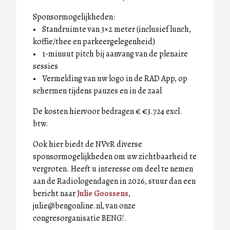
Sponsormogelijkheden:
• Standruimte van 3×2 meter (inclusief lunch,
koffie/thee en parkeergelegenheid)
• 1-minuut pitch bij aanvang van de plenaire
sessies
• Vermelding van uw logo in de RAD App, op
schermen tijdens pauzes en in de zaal
De kosten hiervoor bedragen € €3.724 excl.
btw.
Ook hier biedt de NVvR diverse
sponsormogelijkheden om uw zichtbaarheid te
vergroten. Heeft u interesse om deel te nemen
aan de Radiologendagen in 2026, stuur dan een
bericht naar
Julie Goossens
,
julie@bengonline.nl, van onze
congresorganisatie BENG!.