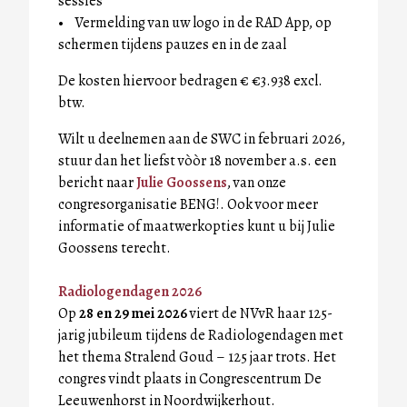
sessies
• Vermelding van uw logo in de RAD App, op
schermen tijdens pauzes en in de zaal
De kosten hiervoor bedragen € €3.938 excl.
btw.
Wilt u deelnemen aan de SWC in februari 2026,
stuur dan het liefst vòòr 18 november a.s. een
bericht naar
Julie Goossens
, van onze
congresorganisatie BENG!. Ook voor meer
informatie of maatwerkopties kunt u bij Julie
Goossens terecht.
Radiologendagen 2026
Op
28 en 29 mei 2026
viert de NVvR haar 125-
jarig jubileum tijdens de Radiologendagen met
het thema Stralend Goud – 125 jaar trots. Het
congres vindt plaats in Congrescentrum De
Leeuwenhorst in Noordwijkerhout.