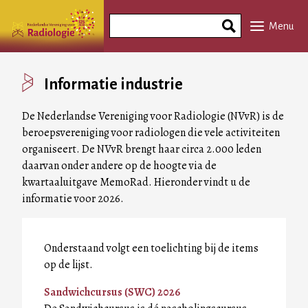
Overslaan
Search
en
Menu
Phrase
naar
de
inhoud
Informatie industrie
gaan
De Nederlandse Vereniging voor Radiologie (NVvR) is de
beroepsvereniging voor radiologen die vele activiteiten
organiseert. De NVvR brengt haar circa 2.000 leden
daarvan onder andere op de hoogte via de
kwartaaluitgave MemoRad. Hieronder vindt u de
informatie voor 2026.
Onderstaand volgt een toelichting bij de items
op de lijst.
Sandwichcursus (SWC) 2026