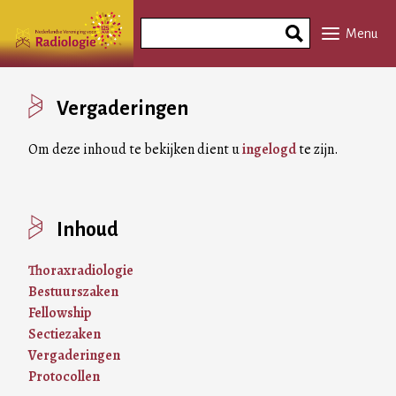
Overslaan
Search
en
Menu
Phrase
naar
de
inhoud
Vergaderingen
gaan
Om deze inhoud te bekijken dient u
ingelogd
te zijn.
Inhoud
Thoraxradiologie
Bestuurszaken
Fellowship
Sectiezaken
Vergaderingen
Protocollen