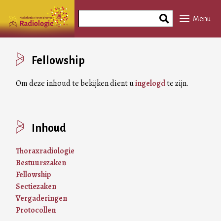
Overslaan
Search
en
Menu
Phrase
naar
de
inhoud
Fellowship
gaan
Om deze inhoud te bekijken dient u
ingelogd
te zijn.
Inhoud
Thoraxradiologie
Bestuurszaken
Fellowship
Sectiezaken
Vergaderingen
Protocollen