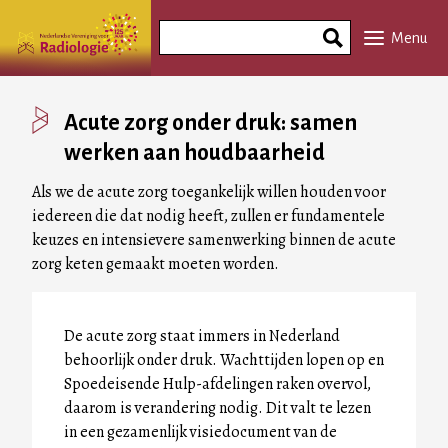
Overslaan
Search
en
Menu
Phrase
naar
de
inhoud
Acute zorg onder druk: samen
gaan
werken aan houdbaarheid
Als we de acute zorg toegankelijk willen houden voor
iedereen die dat nodig heeft, zullen er fundamentele
keuzes en intensievere samenwerking binnen de acute
zorg keten gemaakt moeten worden.
De acute zorg staat immers in Nederland
behoorlijk onder druk. Wachttijden lopen op en
Spoedeisende Hulp-afdelingen raken overvol,
daarom is verandering nodig. Dit valt te lezen
in een gezamenlijk visiedocument van de