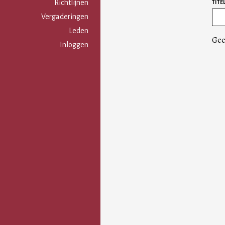
Gebruikersmenu
Richtlijnen
TITE
Vergaderingen
Leden
Gee
Inloggen