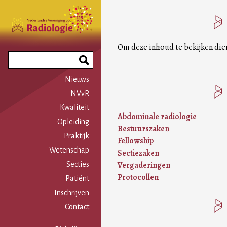
Overslaan
en
naar
de
Om deze inhoud te bekijken die
inhoud
Search
gaan
Phrase
Nieuws
NVvR
Kwaliteit
Abdominale radiologie
Opleiding
Bestuurszaken
Praktijk
Fellowship
Wetenschap
Sectiezaken
Vergaderingen
Secties
Protocollen
Patiënt
Inschrijven
Contact