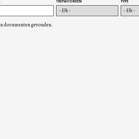
L
TREFWOORDEN
TYPE
n documenten gevonden.