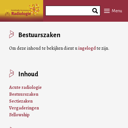
Overslaan
Search
en
Menu
Phrase
naar
de
inhoud
Bestuurszaken
gaan
Om deze inhoud te bekijken dient u
ingelogd
te zijn.
Inhoud
Acute radiologie
Bestuurszaken
Sectiezaken
Vergaderingen
Fellowship