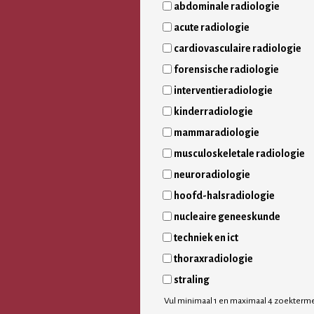
abdominale radiologie
acute radiologie
cardiovasculaire radiologie
forensische radiologie
interventieradiologie
kinderradiologie
mammaradiologie
musculoskeletale radiologie
neuroradiologie
hoofd-halsradiologie
nucleaire geneeskunde
techniek en ict
thoraxradiologie
straling
Vul minimaal 1 en maximaal 4 zoekterm