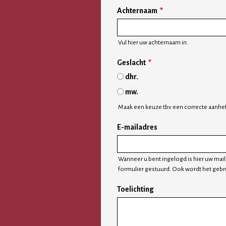
Achternaam
Vul hier uw achternaam in.
Geslacht
dhr.
mw.
Maak een keuze tbv een correcte aanhef
E-mailadres
Wanneer u bent ingelogd is hier uw mail
formulier gestuurd. Ook wordt het gebr
Toelichting