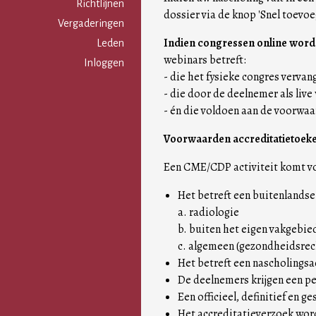
Gebruikersmenu
Richtlijnen
dossier via de knop 'Snel toevoe
Vergaderingen
Indien congressen online worde
Leden
webinars betreft:
Inloggen
- die het fysieke congres vervan
- die door de deelnemer als liv
- én die voldoen aan de voorwaar
Voorwaarden accreditatietoeken
Een CME/CDP activiteit komt vo
Het betreft een buitenlandse
a. radiologie
b. buiten het eigen vakgebie
c. algemeen (gezondheidsrec
Het betreft een nascholingsact
De deelnemers krijgen een pe
Een officieel, definitief en
Het accreditatieverzoek word