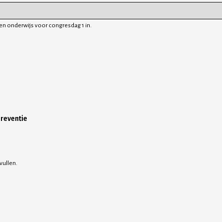
ren onderwijs voor congresdag 1 in.
reventie
vullen.