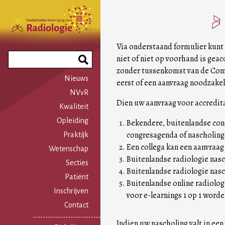
Overslaan
en
naar
de
Via onderstaand formulier kunt 
inhoud
Search
niet of niet op voorhand is gea
gaan
Phrase
zonder tussenkomst van de Comm
Nieuws
eerst of een aanvraag noodzakeli
NVvR
Dien uw aanvraag voor accredit
Kwaliteit
Opleiding
Bekendere, buitenlandse con
congresagenda of nascholin
Praktijk
Een collega kan een aanvraa
Wetenschap
Buitenlandse radiologie na
Secties
Buitenlandse radiologie nasc
Patiënt
Buitenlandse online radiolog
Inschrijven
voor e-learnings 1 op 1 wor
Contact
Indien uw nascholing valt in ee