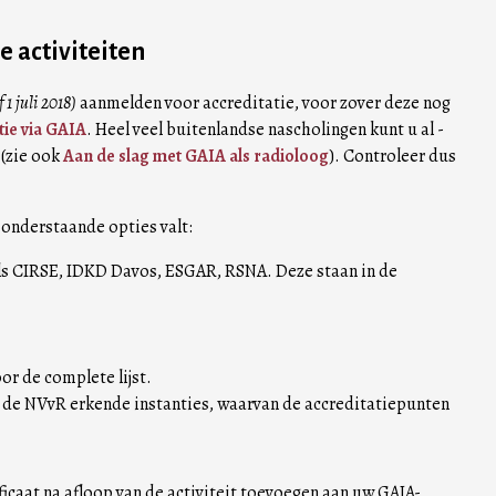
 activiteiten
 1 juli 2018)
aanmelden voor accreditatie, voor zover deze nog
tie via GAIA
. Heel veel buitenlandse nascholingen kunt u al -
(zie ook
Aan de slag met GAIA als radioloog
). Controleer dus
n onderstaande opties valt:
ls CIRSE, IDKD Davos, ESGAR, RSNA. Deze staan in de
or de complete lijst.
 de NVvR erkende instanties, waarvan de accreditatiepunten
icaat na afloop van de activiteit toevoegen aan uw GAIA-