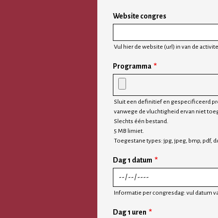
Website congres
Vul hier de website (url) in van de activi
Programma
Sluit een definitief en gespecificeerd
vanwege de vluchtigheid ervan niet toe
Slechts één bestand.
5 MB limiet.
Toegestane types: jpg, jpeg, bmp, pdf, do
Dag 1 datum
Informatie per congresdag: vul datum v
Dag 1 uren