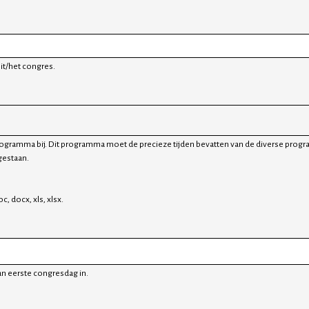
teit/het congres.
 programma bij. Dit programma moet de precieze tijden bevatten van de diverse prog
gestaan.
c, docx, xls, xlsx.
an eerste congresdag in.