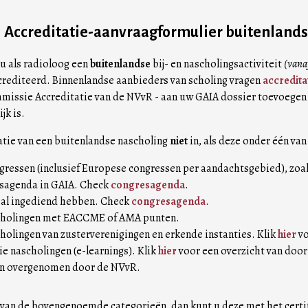
Accreditatie-aanvraagformulier buitenlandse
u als radioloog een
buitenlandse
bij- en nascholingsactiviteit
(vanaf
ccrediteerd. Binnenlandse aanbieders van scholing vragen
accredita
issie Accreditatie van de NVvR - aan uw GAIA dossier toevoegen 
jk is.
atie van een buitenlandse nascholing
niet
in, als deze onder één va
gressen (inclusief Europese congressen per aandachtsgebied), zoa
gsagenda in GAIA. Check
congresagenda
.
g al ingediend hebben. Check
congresagenda
.
scholingen met EACCME of AMA punten.
holingen van zusterverenigingen en erkende instanties. Klik
hier
vo
ie nascholingen (e-learnings). Klik
hier
voor een overzicht van door
den overgenomen door de NVvR.
n van de bovengenoemde categorieën, dan kunt u deze met het certif