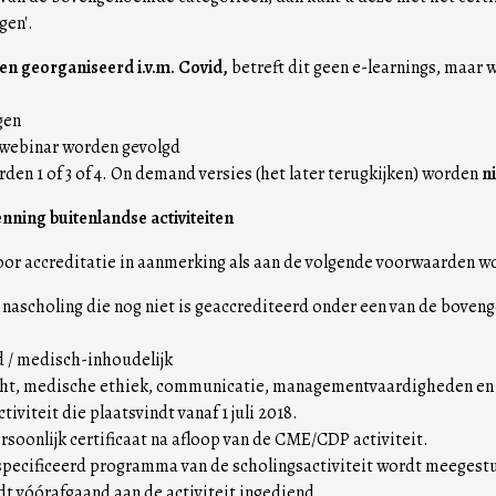
gen'.
n georganiseerd i.v.m. Covid,
betreft dit geen e-learnings, maar
gen
e webinar worden gevolgd
den 1 of 3 of 4. On demand versies (het later terugkijken) worden
ni
ning buitenlandse activiteiten
or accreditatie in aanmerking als aan de volgende voorwaarden w
 nascholing die nog niet is geaccrediteerd onder een van de boveng
d / medisch-inhoudelijk
ht, medische ethiek, communicatie, managementvaardigheden en zo
iviteit die plaatsvindt vanaf 1 juli 2018.
rsoonlijk certificaat na afloop van de CME/CDP activiteit.
 gespecificeerd programma van de scholingsactiviteit wordt meegest
t vóórafgaand aan de activiteit ingediend.