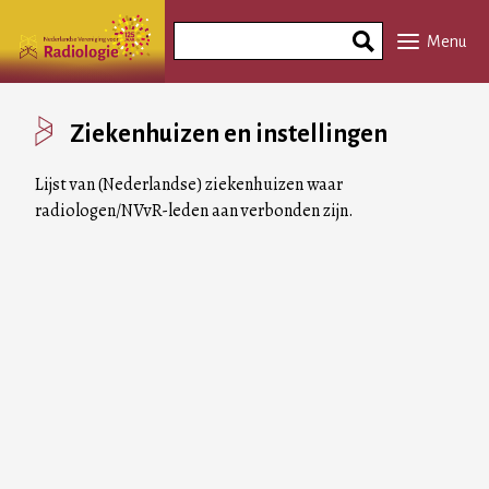
Overslaan
Search
en
Menu
Phrase
naar
de
inhoud
Ziekenhuizen en instellingen
gaan
Lijst van (Nederlandse) ziekenhuizen waar
radiologen/NVvR-leden aan verbonden zijn.