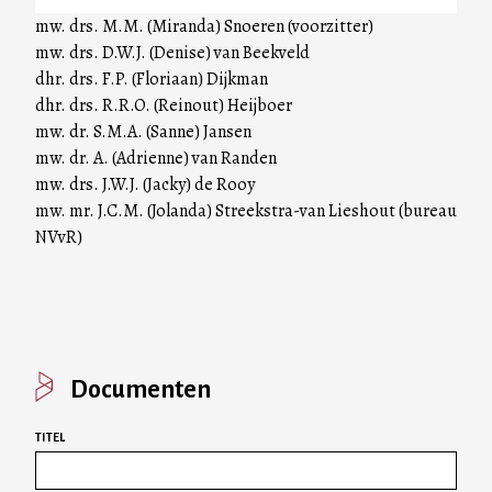
mw. drs. M.M. (Miranda) Snoeren (voorzitter)
mw. drs. D.W.J. (Denise) van Beekveld
dhr. drs. F.P. (Floriaan) Dijkman
dhr. drs. R.R.O. (Reinout) Heijboer
mw. dr. S.M.A. (Sanne) Jansen
mw. dr. A. (Adrienne) van Randen
mw. drs. J.W.J. (Jacky) de Rooy
mw. mr. J.C.M. (Jolanda) Streekstra-van Lieshout (bureau
NVvR)
Documenten
TITEL