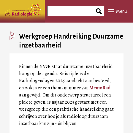
Overslaan
Search
en
Menu
Phrase
naar
de
inhoud
Werkgroep Handreiking Duurzame
gaan
inzetbaarheid
Binnen de NVvR staat duurzame inzetbaarheid
hoog op de agenda. Er is tijdens de
Radiologendagen 2025 aandacht aan besteed,
en ook is er een themanummer van
MemoRad
aan gewijd. Om dit onderwerp structureel een
plek te geven, is najaar 2025 gestart met een
werkgroep die een praktische handreiking gaat
schrijven over hoe je als radioloog duurzaam
inzetbaar kan zijn - én blijven.