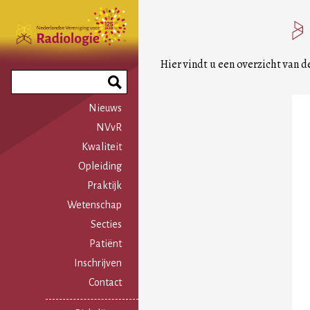
Overslaan
en
naar
de
Hier vindt u een overzicht van d
inhoud
Search
gaan
Phrase
Nieuws
NVvR
Kwaliteit
Opleiding
Praktijk
Wetenschap
Secties
Patiënt
Inschrijven
Contact