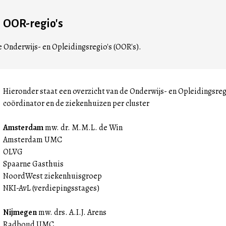
OOR-regio's
e Onderwijs- en Opleidingsregio's (OOR's).
Hieronder staat een overzicht van de Onderwijs- en Opleidingsreg
coördinator en de ziekenhuizen per cluster
Amsterdam
mw. dr. M.M.L. de Win
Amsterdam UMC
OLVG
Spaarne Gasthuis
NoordWest ziekenhuisgroep
NKI-AvL (verdiepingsstages)
Nijmegen
mw. drs. A.I.J. Arens
Radboud UMC