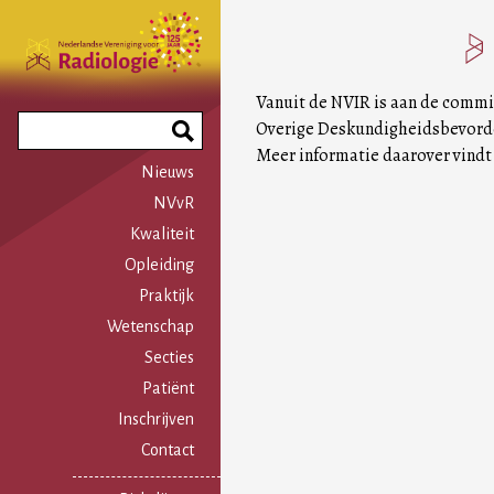
Overslaan
en
naar
de
Vanuit de NVIR is aan de commi
inhoud
Search
Overige Deskundigheidsbevorder
gaan
Phrase
Meer informatie daarover vindt
Nieuws
NVvR
Kwaliteit
Opleiding
Praktijk
Wetenschap
Secties
Patiënt
Inschrijven
Contact