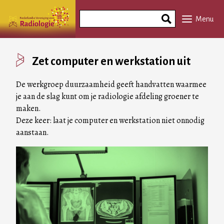
Overslaan
Search
en
Menu
Phrase
naar
de
inhoud
Zet computer en werkstation uit
gaan
De werkgroep duurzaamheid geeft handvatten waarmee
je aan de slag kunt om je radiologie afdeling groener te
maken.
Deze keer: laat je computer en werkstation niet onnodig
aanstaan.
Image