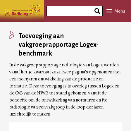
Overslaan
Search
en
Menu
Phrase
naar
de
inhoud
Toevoeging aan
gaan
vakgroeprapportage Logex-
benchmark
In de vakgroeprapportage radiologie van Logex worden
vanaf het 3e kwartaal 2021 twee pagina's opgenomen met
een meerjaren ontwikkeling van de productie en
formatie. Deze toevoeging is in overleg tussen Logex en
de CvB van de NVvR tot stand gekomen, vanuit de
behoefte om de ontwikkeling van normuren en fte
radiologie van een vakgroep in de loop der jaren
inzichtelijk te maken.