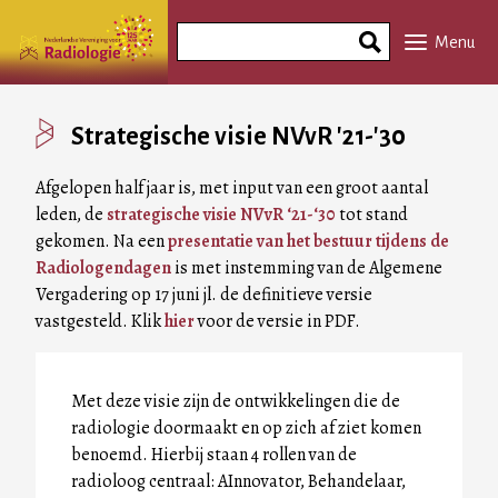
Overslaan
Search
en
Menu
Phrase
naar
de
inhoud
Strategische visie NVvR '21-'30
gaan
Afgelopen half jaar is, met input van een groot aantal
leden, de
strategische visie NVvR ‘21-‘30
tot stand
gekomen. Na een
presentatie van het bestuur tijdens de
Radiologendagen
is met instemming van de Algemene
Vergadering op 17 juni jl. de definitieve versie
vastgesteld. Klik
hier
voor de versie in PDF.
Met deze visie zijn de ontwikkelingen die de
radiologie doormaakt en op zich af ziet komen
benoemd. Hierbij staan 4 rollen van de
radioloog centraal: AInnovator, Behandelaar,