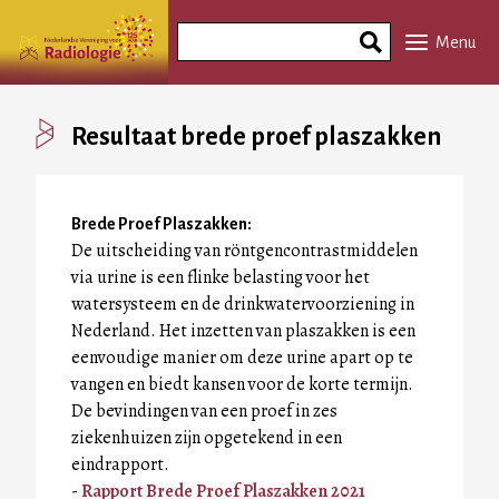
Overslaan
Search
en
Menu
Phrase
naar
de
inhoud
Resultaat brede proef plaszakken
gaan
Brede Proef Plaszakken:
De uitscheiding van röntgencontrastmiddelen
via urine is een flinke belasting voor het
watersysteem en de drinkwatervoorziening in
Nederland. Het inzetten van plaszakken is een
eenvoudige manier om deze urine apart op te
vangen en biedt kansen voor de korte termijn.
De bevindingen van een proef in zes
ziekenhuizen zijn opgetekend in een
eindrapport.
-
Rapport Brede Proef Plaszakken 2021