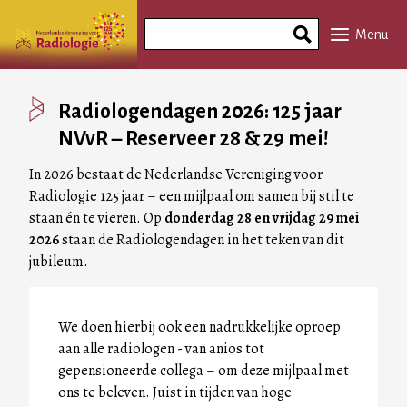
Overslaan
Search
en
Menu
Phrase
naar
de
inhoud
Radiologendagen 2026: 125 jaar
gaan
NVvR – Reserveer 28 & 29 mei!
In 2026 bestaat de Nederlandse Vereniging voor
Radiologie 125 jaar – een mijlpaal om samen bij stil te
staan én te vieren. Op
donderdag 28 en vrijdag 29 mei
2026
staan de Radiologendagen in het teken van dit
jubileum.
We doen hierbij ook een nadrukkelijke oproep
aan alle radiologen - van anios tot
gepensioneerde collega – om deze mijlpaal met
ons te beleven. Juist in tijden van hoge