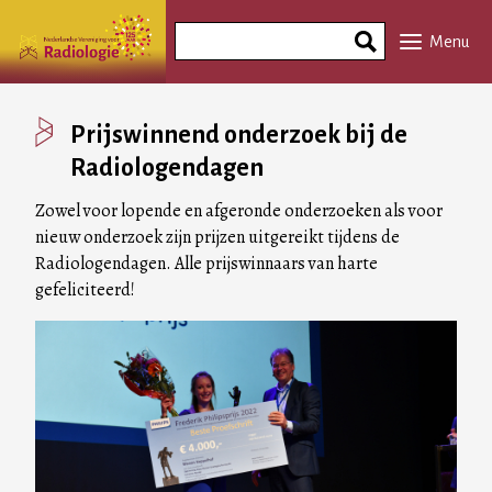
Overslaan
Search
en
Menu
Phrase
naar
de
inhoud
Prijswinnend onderzoek bij de
gaan
Radiologendagen
Zowel voor lopende en afgeronde onderzoeken als voor
nieuw onderzoek zijn prijzen uitgereikt tijdens de
Radiologendagen. Alle prijswinnaars van harte
gefeliciteerd!
Image