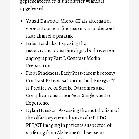
gepresenteerd en dit heeft vier winnaars
opgeleverd:
Yousif Dawood: Micro-CT als alternatief
voor autopsie in foetussen: van onderzoek
naar klinische praktijk
Babs Hendriks: Exposing the
inconsistencies within digital subtraction
angiography Part I: Contrast Media
Preparation
Floor Pinckaers: Early Post-thrombectomy
Contrast Extravasation on Dual-Energy CT
is Predictive of Stroke Outcomes and
Complications: a Ten-Year Single-Centre
Experience
Dylan Henssen: Assessing the metabolism of
the olfactory circuit by use of 18F-FDG
PET/CT imaging in patients suspected of
suffering from Alzheimer’s disease or