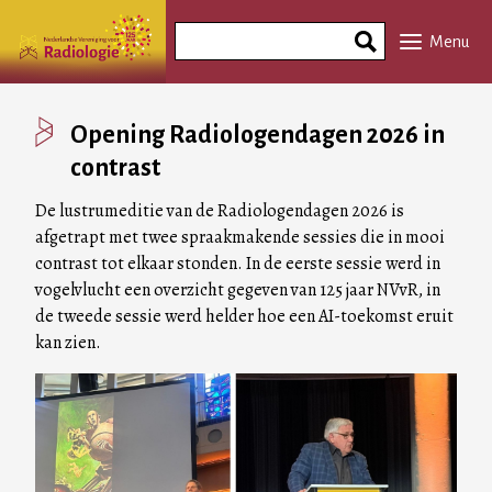
Overslaan
Search
en
Menu
Phrase
naar
de
inhoud
Opening Radiologendagen 2026 in
gaan
contrast
De lustrumeditie van de Radiologendagen 2026 is
afgetrapt met twee spraakmakende sessies die in mooi
contrast tot elkaar stonden. In de eerste sessie werd in
vogelvlucht een overzicht gegeven van 125 jaar NVvR, in
de tweede sessie werd helder hoe een AI-toekomst eruit
kan zien.