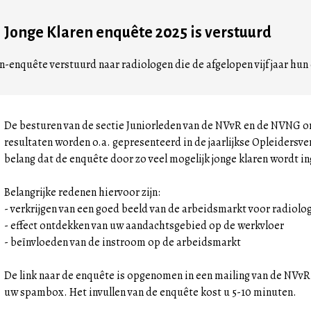
Jonge Klaren enquête 2025 is verstuurd
ren-enquête verstuurd naar radiologen die de afgelopen vijf jaar h
De besturen van de sectie Juniorleden van de NVvR en de NVNG o
resultaten worden o.a. gepresenteerd in de jaarlijkse Opleidersve
belang dat de enquête door zo veel mogelijk jonge klaren wordt i
Belangrijke redenen hiervoor zijn:
- verkrijgen van een goed beeld van de arbeidsmarkt voor radiol
- effect ontdekken van uw aandachtsgebied op de werkvloer
- beïnvloeden van de instroom op de arbeidsmarkt
De link naar de enquête is opgenomen in een mailing van de NVvR
uw spambox. Het invullen van de enquête kost u 5-10 minuten.