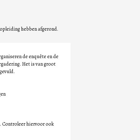
un opleiding hebben afgerond.
rganiseren de enquête en de
rgadering. Het is van groot
ngevuld.
ogen
. Controleer hiervoor ook