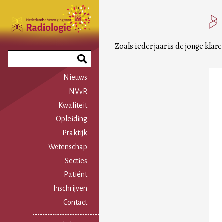
Overslaan
en
naar
de
Zoals ieder jaar is de jonge kla
inhoud
Search
gaan
Phrase
Nieuws
NVvR
Kwaliteit
Opleiding
Praktijk
Wetenschap
Secties
Patiënt
Inschrijven
Contact