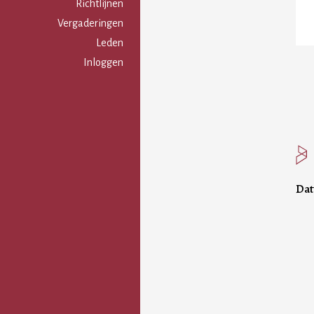
Gebruikersmenu
Richtlijnen
Vergaderingen
Leden
Inloggen
Da