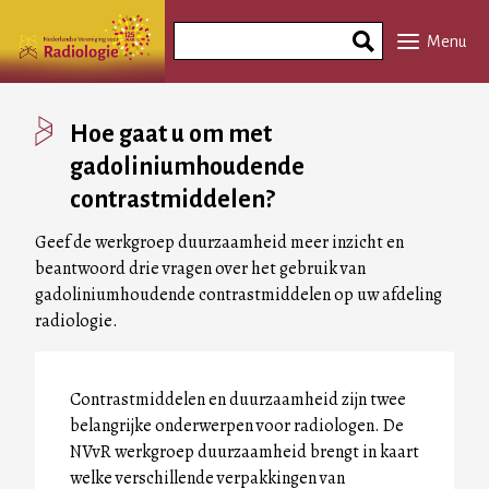
Overslaan
Search
en
Menu
Phrase
naar
de
inhoud
Hoe gaat u om met
gaan
gadoliniumhoudende
contrastmiddelen?
Geef de werkgroep duurzaamheid meer inzicht en
beantwoord drie vragen over het gebruik van
gadoliniumhoudende contrastmiddelen op uw afdeling
radiologie.
Contrastmiddelen en duurzaamheid zijn twee
belangrijke onderwerpen voor radiologen. De
NVvR werkgroep duurzaamheid brengt in kaart
welke verschillende verpakkingen van