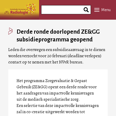
Overslaan
Search
en
Menu
Phrase
naar
de
inhoud
Derde ronde doorlopend ZE&GG
gaan
subsidieprogramma geopend
Leden die overwegen een subsidieaanvraag in te dienen
worden verzocht voor 20 februari (deadline verlopen)
contact op te nemen met het NVvR bureau.
Het programma Zorgevaluatie & Gepast
Gebruik (ZE&GG) opent een derde ronde voor
het aandragen van impactvolle kennisvragen
uit de medisch specialistische zorg.
Een selectie van deze impactvolle kennisvragen
zal in co-creatie uitgewerkt worden tot