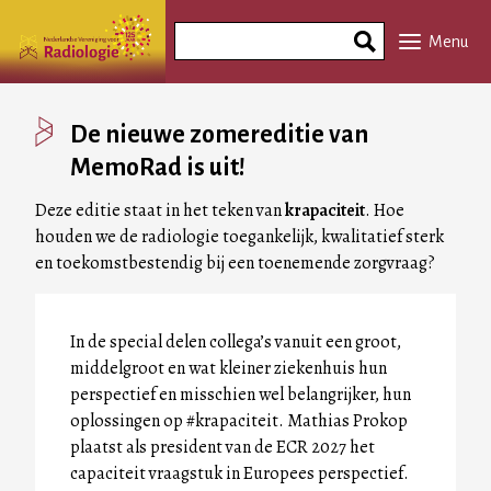
Overslaan
Search
en
Menu
Phrase
naar
de
inhoud
De nieuwe zomereditie van
gaan
MemoRad is uit!
Deze editie staat in het teken van
krapaciteit
. Hoe
houden we de radiologie toegankelijk, kwalitatief sterk
en toekomstbestendig bij een toenemende zorgvraag?
In de special delen collega’s vanuit een groot,
middelgroot en wat kleiner ziekenhuis hun
perspectief en misschien wel belangrijker, hun
oplossingen op #krapaciteit. Mathias Prokop
plaatst als president van de ECR 2027 het
capaciteit vraagstuk in Europees perspectief.