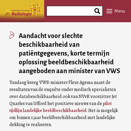
Overslaan
Search
en
Menu
Phrase
naar
de
inhoud
Aandacht voor slechte
gaan
beschikbaarheid van
patiëntgegevens, korte termijn
oplossing beeldbeschikbaarheid
aangeboden aan minister van VWS
Vandaag kreeg VWS-minister Fleur Agema naast de
resultaten van de enquête onder medisch specialisten
over databeschikbaarheid ook van NVvR voorzitter Jet
Quarles van Ufford het positieve nieuws van de
pilot
tijdlijn landelijke beeldbeschikbaarheid
: Het is mogelijk
om binnen 1 jaar beeldbeschikbaarheid met landelijke
dekking te realiseren.