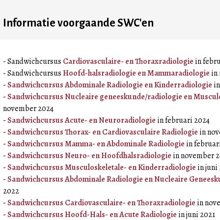
Informatie voorgaande SWC'en
- Sandwichcursus
Cardiovasculaire- en Thoraxradiologie
in febr
- Sandwichcursus
Hoofd-halsradiologie en Mammaradiologie
in
-
Sandwichcursus Abdominale Radiologie en Kinderradiologie
in
-
Sandwichcursus Nucleaire geneeskunde/radiologie en Musculo
november 2024
-
Sandwichcursus Acute- en Neuroradiologie
in februari 2024
-
Sandwichcursus Thorax- en Cardiovasculaire Radiologie
in no
-
Sandwichcursus Mamma- en Abdominale Radiologie
in februar
-
Sandwichcursus Neuro- en Hoofdhalsradiologie
in november 
-
Sandwichcursus Musculoskeletale- en Kinderradiologie
in juni
-
Sandwichcursus Abdominale Radiologie en Nucleaire Geneesk
2022
-
Sandwichcursus Cardiovasculaire- en Thoraxradiologie
in nov
-
Sandwichcursus Hoofd-Hals- en Acute Radiologie
in juni 2021