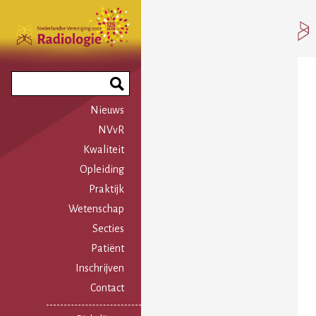
Overslaan
en
naar
de
inhoud
Search
gaan
Phrase
Nieuws
NVvR
Kwaliteit
Opleiding
Praktijk
Wetenschap
Secties
Patiënt
Inschrijven
Contact