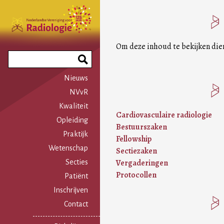
Overslaan
en
naar
de
Om deze inhoud te bekijken die
inhoud
Search
gaan
Phrase
Nieuws
NVvR
Kwaliteit
Cardiovasculaire radiologie
Opleiding
Bestuurszaken
Praktijk
Fellowship
Wetenschap
Sectiezaken
Vergaderingen
Secties
Protocollen
Patiënt
Inschrijven
Contact