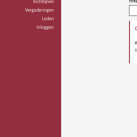
Gebruikersmenu
Richtlijnen
TITE
Vergaderingen
Leden
Inloggen