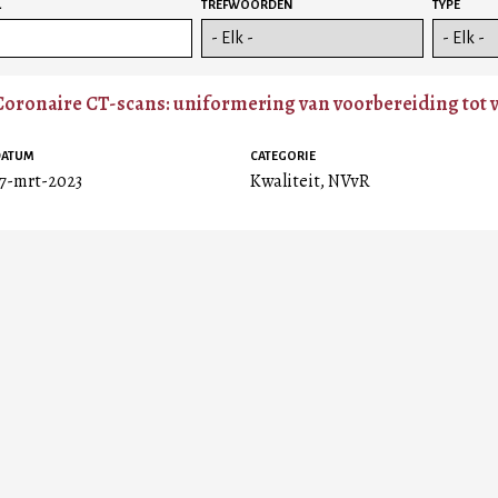
L
TREFWOORDEN
TYPE
Coronaire CT-scans: uniformering van voorbereiding tot 
DATUM
CATEGORIE
17-mrt-2023
Kwaliteit, NVvR