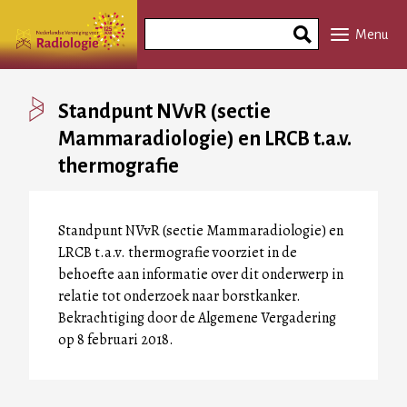
Overslaan
Search
en
Menu
Phrase
naar
de
inhoud
Standpunt NVvR (sectie
gaan
Mammaradiologie) en LRCB t.a.v.
thermografie
Standpunt NVvR (sectie Mammaradiologie) en
LRCB t.a.v. thermografie voorziet in de
behoefte aan informatie over dit onderwerp in
relatie tot onderzoek naar borstkanker.
Bekrachtiging door de Algemene Vergadering
op 8 februari 2018.