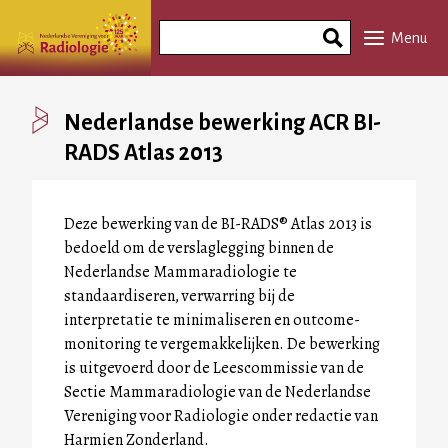
Overslaan
Search
en
Menu
Phrase
naar
de
inhoud
Nederlandse bewerking ACR BI-
gaan
RADS Atlas 2013
Deze bewerking van de BI-RADS® Atlas 2013 is
bedoeld om de verslaglegging binnen de
Nederlandse Mammaradiologie te
standaardiseren, verwarring bij de
interpretatie te minimaliseren en outcome-
monitoring te vergemakkelijken. De bewerking
is uitgevoerd door de Leescommissie van de
Sectie Mammaradiologie van de Nederlandse
Vereniging voor Radiologie onder redactie van
Harmien Zonderland.