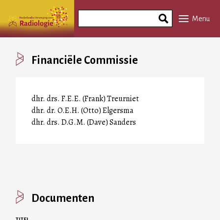
Overslaan
Search
en
Menu
Phrase
naar
de
inhoud
Financiële Commissie
gaan
dhr. drs. F.E.E. (Frank) Treurniet
dhr. dr. O.E.H. (Otto) Elgersma
dhr. drs. D.G.M. (Dave) Sanders
Documenten
TITEL