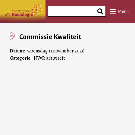
Overslaan
Search
en
Menu
Phrase
naar
de
inhoud
Commissie Kwaliteit
gaan
Datum
woensdag 11 november 2026
Categorie
NVvR activiteit