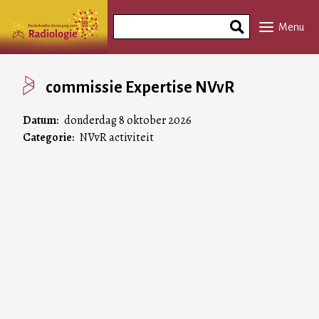
Overslaan
Search
en
Menu
Phrase
naar
de
inhoud
commissie Expertise NVvR
gaan
Datum
donderdag 8 oktober 2026
Categorie
NVvR activiteit