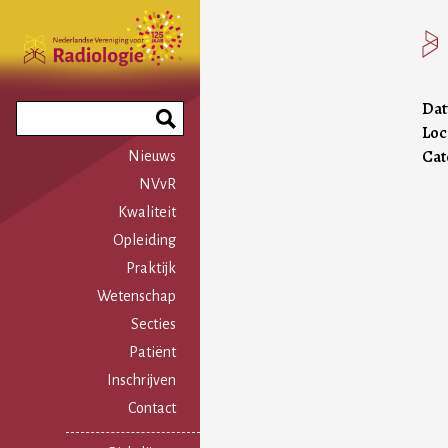
Overslaan
en
naar
de
inhoud
Da
Search
gaan
Loc
Phrase
Cat
Nieuws
NVvR
Kwaliteit
Opleiding
Praktijk
Wetenschap
Secties
Patiënt
Inschrijven
Contact