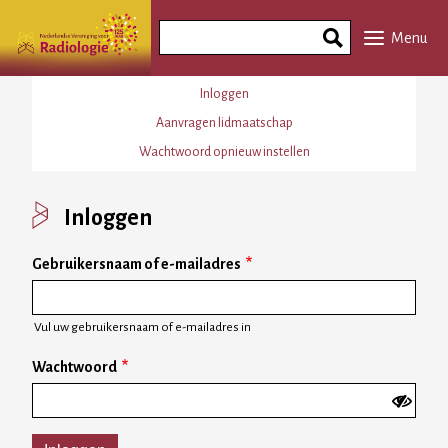
Overslaan
Search
en
Menu
Phrase
naar
de
Primaire
Inloggen
inhoud
tabs
Aanvragen lidmaatschap
gaan
Wachtwoord opnieuw instellen
Inloggen
Gebruikersnaam of e-mailadres
Vul uw gebruikersnaam of e-mailadres in
Wachtwoord