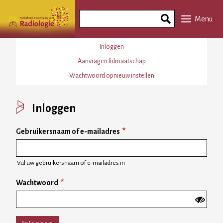
Overslaan
Search
en
Menu
Phrase
naar
de
Primaire
Inloggen
inhoud
tabs
Aanvragen lidmaatschap
gaan
Wachtwoord opnieuw instellen
Inloggen
Gebruikersnaam of e-mailadres
Vul uw gebruikersnaam of e-mailadres in
Wachtwoord